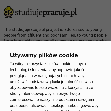
The studiujepracuje.pl project is addressed to young
people from affluent and poor families, to young people
from large cities and small towns, to young people who
want to learn, become independent and achieve
something in life.
Używamy plików cookie
Useful links
Account
Ta witryna korzysta z plików cookie i innych
technologii śledzenia, aby poprawić jakość
przeglądania w następujących celach:
aby
umożliwić podstawową funkcjonalność serwisu
,
About the project
Create an account
aby zapewnić lepsze wrażenia z korzystania ze
Universities and Schools
Log in
strony internetowej
,
aby zmierzyć Twoje
zainteresowanie naszymi produktami i usługami
Job offers
oraz personalizować interakcje marketingowe
,
aby