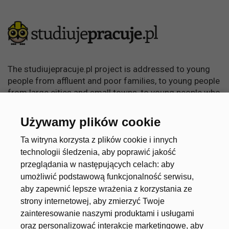
The studiujepracuje.pl project is addressed to young
people from affluent and poor families, to young people
from large cities and small towns, to young people who
want to learn, become independent and achieve
something in life.
Używamy plików cookie
Useful links
Account
Ta witryna korzysta z plików cookie i innych
technologii śledzenia, aby poprawić jakość
przeglądania w następujących celach:
aby
umożliwić podstawową funkcjonalność serwisu
,
About the project
Create an account
aby zapewnić lepsze wrażenia z korzystania ze
Universities and Schools
Log in
strony internetowej
,
aby zmierzyć Twoje
zainteresowanie naszymi produktami i usługami
Job offers
oraz personalizować interakcje marketingowe
,
aby