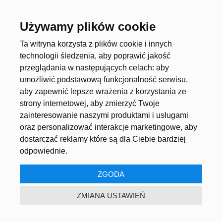
want to learn, become independent and achieve
something in life.
Używamy plików cookie
Useful links
Account
Ta witryna korzysta z plików cookie i innych
technologii śledzenia, aby poprawić jakość
przeglądania w następujących celach:
aby
umożliwić podstawową funkcjonalność serwisu
,
About the project
Create an account
aby zapewnić lepsze wrażenia z korzystania ze
Universities and Schools
Log in
strony internetowej
,
aby zmierzyć Twoje
zainteresowanie naszymi produktami i usługami
Job offers
oraz personalizować interakcje marketingowe
,
aby
dostarczać reklamy które są dla Ciebie bardziej
odpowiednie
.
ZGODA
© 2026. All rights reserved
ZMIANA USTAWIEŃ
Regulations
Privacy policy
Ustawienia cookie