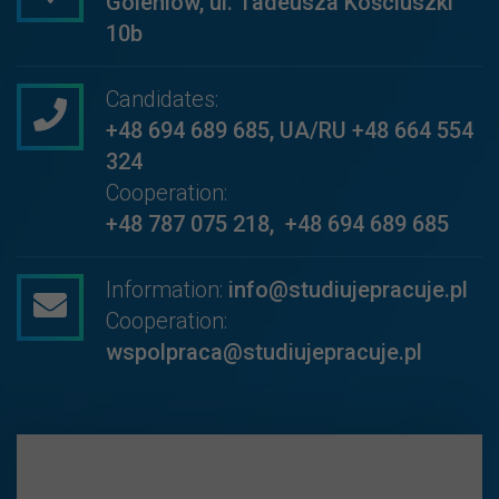
Goleniów, ul. Tadeusza Kościuszki
10b
Candidates:
+48 694 689 685
,
UA/RU +48 664 554
324
Cooperation:
+48 787 075 218
,
+48 694 689 685
Information:
info@studiujepracuje.pl
Cooperation:
wspolpraca@studiujepracuje.pl