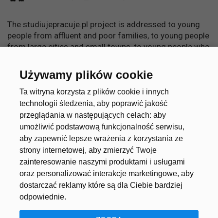
The studiujepracuje.pl project is addressed to young
people from affluent and poor families, to young people
from large cities and small towns, to young people who
want to learn, become independent and achieve
something in life.
Używamy plików cookie
Useful links
Account
Ta witryna korzysta z plików cookie i innych
technologii śledzenia, aby poprawić jakość
przeglądania w następujących celach:
aby
umożliwić podstawową funkcjonalność serwisu
,
About the project
Create an account
aby zapewnić lepsze wrażenia z korzystania ze
Universities and Schools
Log in
strony internetowej
,
aby zmierzyć Twoje
zainteresowanie naszymi produktami i usługami
Job offers
oraz personalizować interakcje marketingowe
,
aby
dostarczać reklamy które są dla Ciebie bardziej
odpowiednie
.