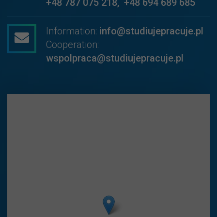
+48 787 075 218
,
+48 694 689 685
Information:
info@studiujepracuje.pl
Cooperation:
wspolpraca@studiujepracuje.pl