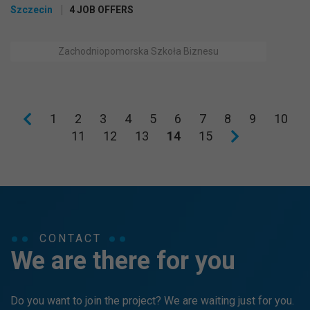
Szczecin
4 JOB OFFERS
Zachodniopomorska Szkoła Biznesu
1
2
3
4
5
6
7
8
9
10
11
12
13
14
15
CONTACT
We are there for you
Do you want to join the project? We are waiting just for you.