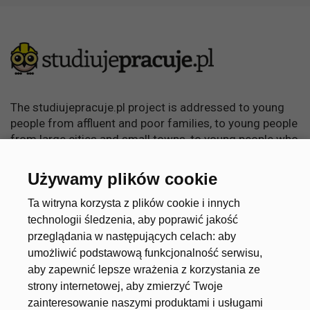
The studiujepracuje.pl project is addressed to young
people from affluent and poor families, to young people
from large cities and small towns, to young people who
want to learn, become independent and achieve
something in life.
Używamy plików cookie
Useful links
Account
Ta witryna korzysta z plików cookie i innych
technologii śledzenia, aby poprawić jakość
przeglądania w następujących celach:
aby
umożliwić podstawową funkcjonalność serwisu
,
About the project
Create an account
aby zapewnić lepsze wrażenia z korzystania ze
Universities and Schools
Log in
strony internetowej
,
aby zmierzyć Twoje
zainteresowanie naszymi produktami i usługami
Job offers