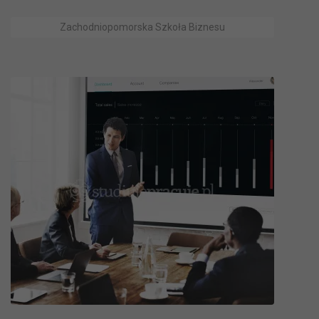
Zachodniopomorska Szkoła Biznesu